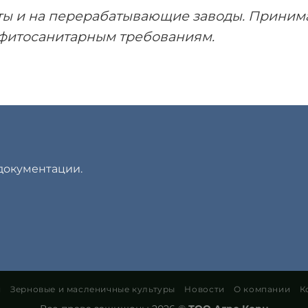
ты и на перерабатывающие заводы. Принимае
и фитосанитарным требованиям.
документации.
я
Зерновые и масленичные культуры
Новости
О компании
К