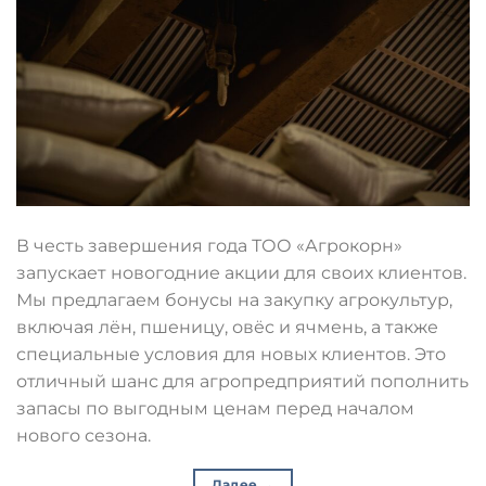
В честь завершения года ТОО «Агрокорн»
запускает новогодние акции для своих клиентов.
Мы предлагаем бонусы на закупку агрокультур,
включая лён, пшеницу, овёс и ячмень, а также
специальные условия для новых клиентов. Это
отличный шанс для агропредприятий пополнить
запасы по выгодным ценам перед началом
нового сезона.
Далее
→