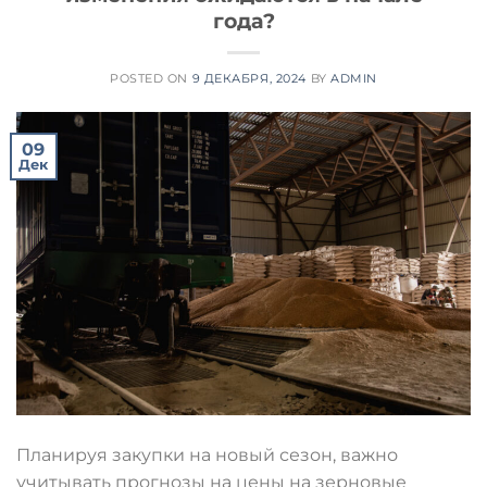
года?
POSTED ON
9 ДЕКАБРЯ, 2024
BY
ADMIN
09
Дек
Планируя закупки на новый сезон, важно
учитывать прогнозы на цены на зерновые